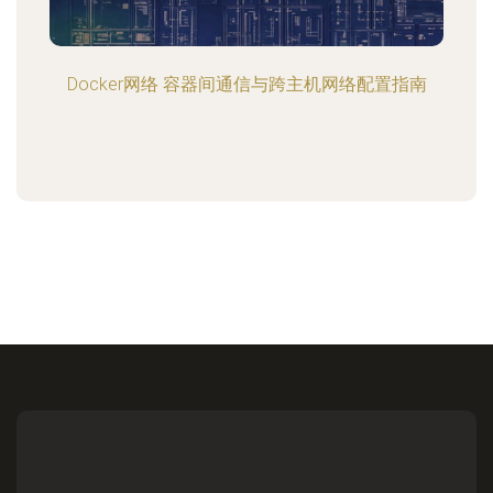
Docker网络 容器间通信与跨主机网络配置指南