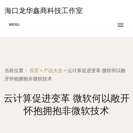
海口龙华鑫商科技工作室
MENU
当前位置：
首页
>
产品大全
>
云计算促进变革 微软何以敞
开怀抱拥抱非微软技术
云计算促进变革 微软何以敞开
怀抱拥抱非微软技术