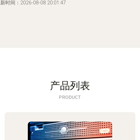
新时间：2026-08-08 20:01:47
产品列表
PRODUCT