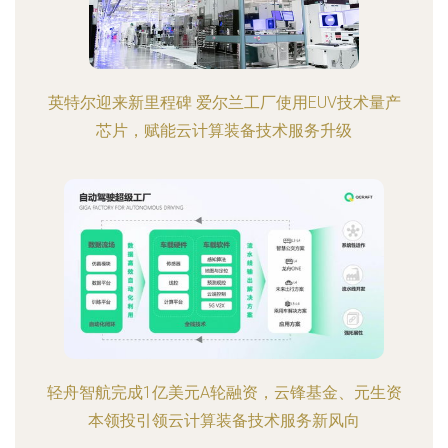
英特尔迎来新里程碑 爱尔兰工厂使用EUV技术量产
芯片，赋能云计算装备技术服务升级
轻舟智航完成1亿美元A轮融资，云锋基金、元生资
本领投引领云计算装备技术服务新风向